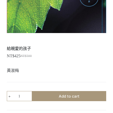
給親愛的孩子
NT$
425
NT$
500
Original
Current
price
price
was:
is:
黃淑梅
NT$500.
NT$425.
給
Add to cart
親
愛
的