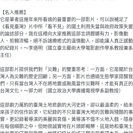
【名人推薦】
它是筆者這幾年來所看過的最重要的一部影片，可以說補足了
《看見臺灣》片中所「看不見」的國土利用失當與政府政策失靈
的論述部分，我在這裡向大家推薦這部言詞鏗鏘有力，影像動
人、剪輯流暢，絕不訴諸療癒式的溫情動人，卻能讓人真正感動
的紀錄片。～李道明（國立臺北藝術大學電影創作學系教授兼系
主任）
這部影片提供我們對「災難」的雙重思考：一方面，它是關於台
灣人為災難的歷史回顧；另一方面，影片也通過生態學家提醒我
們，只有當台灣人不在將地震或颱風當作災難時，才能有真正的
台灣文化。～郭力昕（國立政治大學廣播電視學系副教授）
這部劇力萬鈞的臺灣土地悲劇的大河史詩，卻以最溫柔的，給未
來孩子的信作訴求，它紀錄的不只是臺灣大地的苦難與殘酷的事
實，更記錄著導演的美麗與哀傷。黃導演不慍不火地入戲，隱身
在每個細節之中，但她很誠實地在片頭即楬櫫，這是她和臺灣土