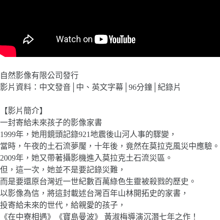
自然影像有限公司發行
影片資料：中文發音│中、英文字幕│96分鐘│紀錄片
【影片簡介】
一封寄給未來孩子的影像家書
1999年，她用鏡頭記錄921地震後山河人事的驟變，
當時，午夜的土石流夢魘，十年後，竟然在莫拉克風災中應驗。
2009年，她又帶著攝影機進入莫拉克土石流災區。
但，這一次，她並不是要記錄災難，
而是要還原台灣近一世紀數百萬綠色生靈被殺戮的歷史。
以影像為信，將這封載述台灣百年山林開拓史的家書，
投寄給未來的世代，給親愛的孩子，
《在中寮相遇》《寶島曼波》 黃淑梅導演沉潛七年之作！