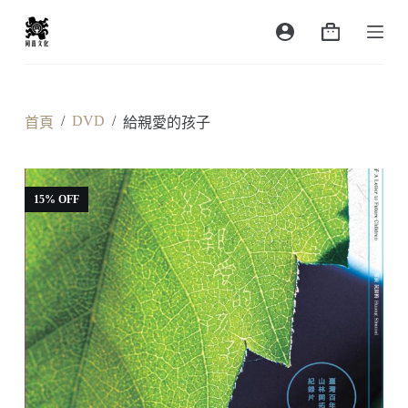
跳
購
至
物
主
車
要
內
/
DVD
/
首頁
給親愛的孩子
容
15% OFF