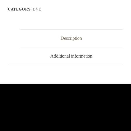
孩
子
CATEGORY:
DVD
quantity
Description
Additional information