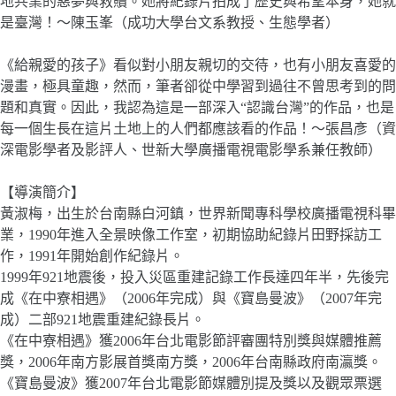
地共業的惡夢與救贖。她將紀錄片拍成了歷史與希望本身，她就
是臺灣！～陳玉峯（成功大學台文系教授、生態學者）
《給親愛的孩子》看似對小朋友親切的交待，也有小朋友喜愛的
漫畫，極具童趣，然而，筆者卻從中學習到過往不曾思考到的問
題和真實。因此，我認為這是一部深入“認識台灣”的作品，也是
每一個生長在這片土地上的人們都應該看的作品！～張昌彥（資
深電影學者及影評人、世新大學廣播電視電影學系兼任教師）
【導演簡介】
黃淑梅，出生於台南縣白河鎮，世界新聞專科學校廣播電視科畢
業，1990年進入全景映像工作室，初期協助紀錄片田野採訪工
作，1991年開始創作紀錄片。
1999年921地震後，投入災區重建記錄工作長達四年半，先後完
成《在中寮相遇》（2006年完成）與《寶島曼波》（2007年完
成）二部921地震重建紀錄長片。
《在中寮相遇》獲2006年台北電影節評審團特別獎與媒體推薦
獎，2006年南方影展首獎南方獎，2006年台南縣政府南瀛獎。
《寶島曼波》獲2007年台北電影節媒體別提及獎以及觀眾票選