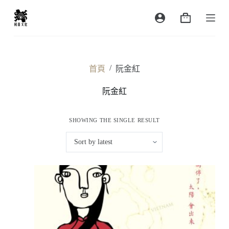
跳
購
至
物
主
車
要
內
/
首頁
阮金紅
容
阮金紅
SHOWING THE SINGLE RESULT