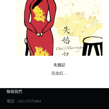
失婚記
阮金紅…
聯絡我們
電話：(02) 25576484